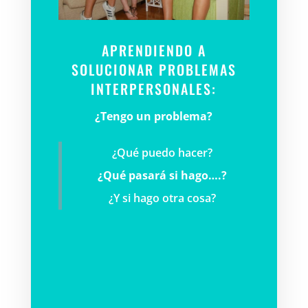
APRENDIENDO A
SOLUCIONAR PROBLEMAS
INTERPERSONALES:
¿Tengo un problema?
¿Qué puedo hacer?
¿Qué pasará si hago….?
¿Y si hago otra cosa?