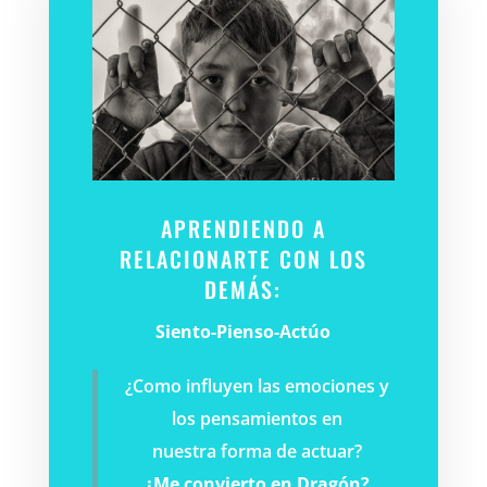
APRENDIENDO A
RELACIONARTE CON LOS
DEMÁS:
Siento-Pienso-Actúo
¿Como influyen las emociones y
los pensamientos en
nuestra forma de actuar?
¿Me convierto en Dragón?