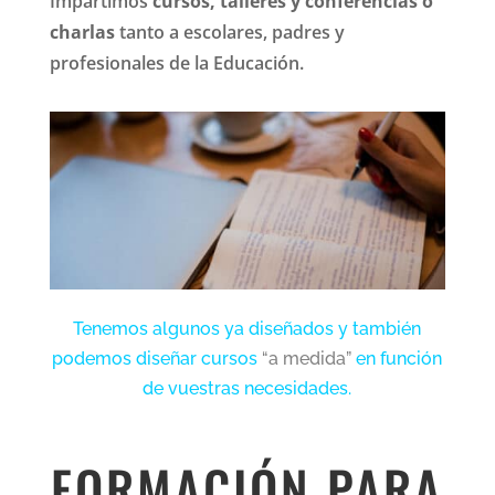
Impartimos
cursos, talleres y conferencias o
charlas
tanto a escolares, padres y
profesionales de la Educación.
Tenemos algunos ya diseñados y también
podemos diseñar cursos
“a medida”
en función
de vuestras necesidades.
FORMACIÓN PARA