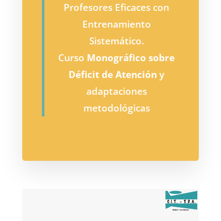
Profesores Eficaces con
Entrenamiento
Sistemático.
Curso
Monográfico sobre
Déficit de Atención
y
adaptaciones
metodológicas